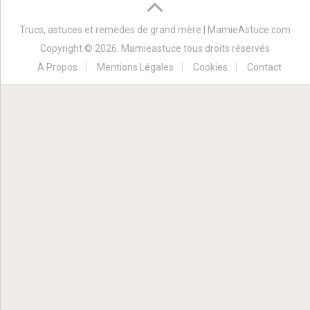
Trucs, astuces et remèdes de grand mère | MamieAstuce.com
Copyright © 2026. Mamieastuce tous droits réservés
À Propos
Mentions Légales
Cookies
Contact