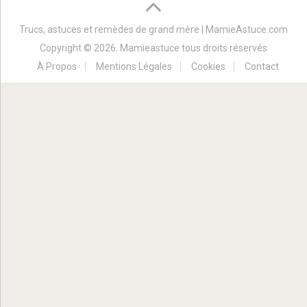
Trucs, astuces et remèdes de grand mère | MamieAstuce.com
Copyright © 2026. Mamieastuce tous droits réservés
À Propos
Mentions Légales
Cookies
Contact