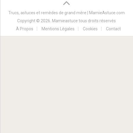
Trucs, astuces et remèdes de grand mère | MamieAstuce.com
Copyright © 2026. Mamieastuce tous droits réservés
À Propos
Mentions Légales
Cookies
Contact