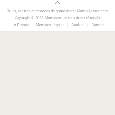
Trucs, astuces et remèdes de grand mère | MamieAstuce.com
Copyright © 2026. Mamieastuce tous droits réservés
À Propos
Mentions Légales
Cookies
Contact